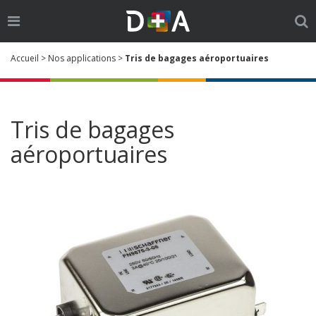
Ouvrir
Ouv
le
la
Go
Cherch
menu
re
Accueil
>
Nos applications
>
Tris de bagages aéroportuaires
:
Tris de bagages
aéroportuaires