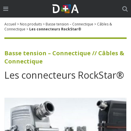
Ouvrir
Ouv
le
la
Go
Cherch
menu
re
Accueil
>
Nos produits
>
Basse tension – Connectique
>
Câbles &
:
Connectique
>
Les connecteurs RockStar®
Basse tension – Connectique // Câbles &
Connectique
Les connecteurs RockStar®