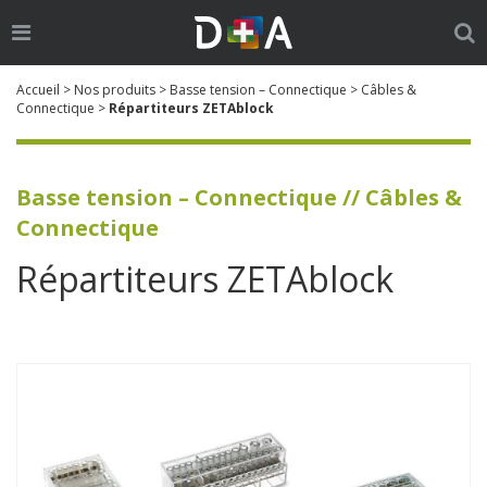
Ouvrir
Ouv
le
la
Go
Cherch
menu
re
Accueil
>
Nos produits
>
Basse tension – Connectique
>
Câbles &
:
Connectique
>
Répartiteurs ZETAblock
Basse tension – Connectique // Câbles &
Connectique
Répartiteurs ZETAblock