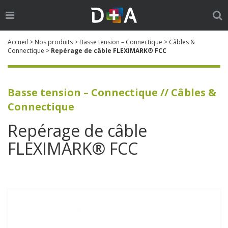
Ouvrir
Ouv
le
la
Go
Cherch
menu
re
Accueil
>
Nos produits
>
Basse tension – Connectique
>
Câbles &
:
Connectique
>
Repérage de câble FLEXIMARK® FCC
Basse tension – Connectique // Câbles &
Connectique
Repérage de câble
FLEXIMARK® FCC