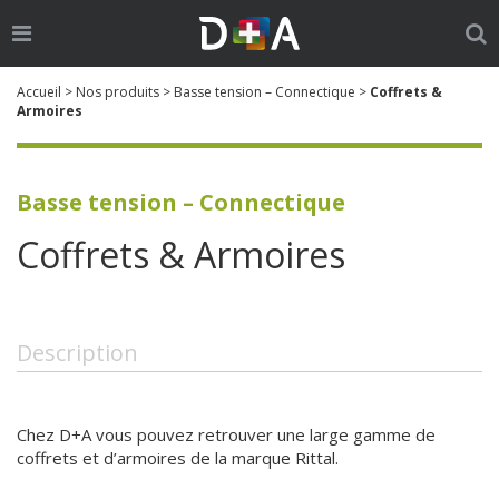
Ouvrir
Ouv
le
la
Go
Cherch
menu
re
Accueil
>
Nos produits
>
Basse tension – Connectique
>
Coffrets &
:
Armoires
Basse tension – Connectique
Coffrets & Armoires
Description
Chez D+A vous pouvez retrouver une large gamme de
coffrets et d’armoires de la marque Rittal.