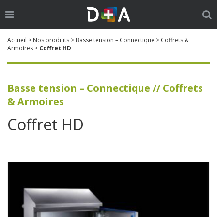
Ouvrir
Ouv
le
la
Go
Cherch
menu
re
Accueil
>
Nos produits
>
Basse tension – Connectique
>
Coffrets &
:
Armoires
>
Coffret HD
Basse tension – Connectique // Coffrets
& Armoires
Coffret HD